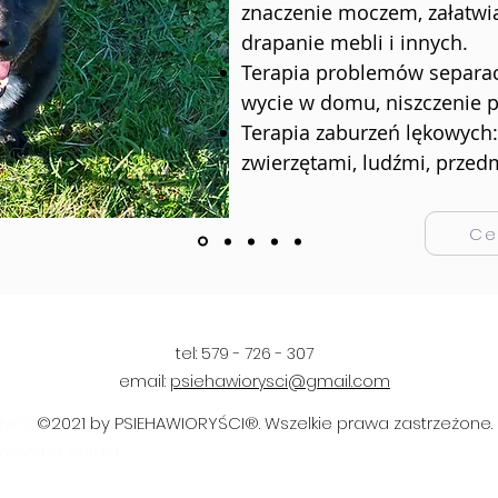
znaczenie moczem, załatwia
drapanie mebli i innych.
Terapia problemów separac
wycie w domu, niszczenie 
Terapia zaburzeń lękowych:
zwierzętami, ludźmi, przed
Ce
tel: 579 - 726 - 307
email:
psiehawiorysci@gmail.com
ynia
©2021 by PSIEHAWIORYŚCI®. Wszelkie prawa zastrzeżone.
morskie, Polska