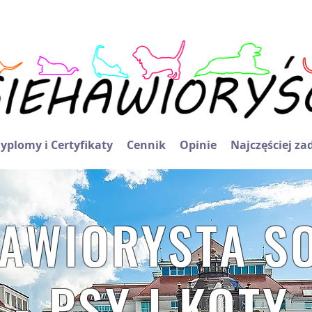
yplomy i Certyfikaty
Cennik
Opinie
Najczęściej z
AWIORYSTA S
- PSY I KOTY