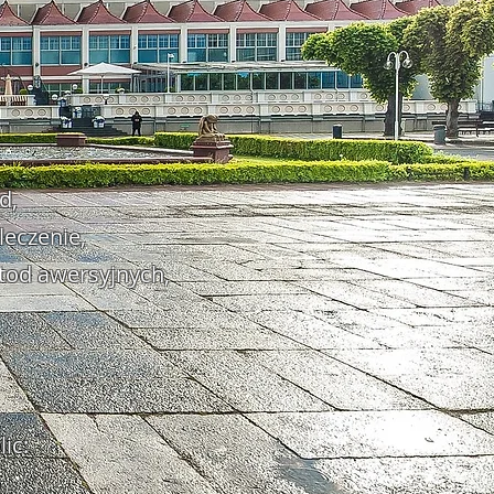
d,
leczenie,
tod awersyjnych,
ic:
o