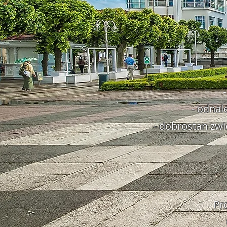
- odnal
- dobrostan zw
Pr