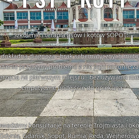
Szkolenie i terapia psów i kotów SOPOT:
- dokładna diagnoza - brak schematycznych meto
ezienie przyczyny problemu a nie jego pozorne za
ierzęcia na pierwszym miejscu - bez używania me
- empatyczne podejście do opiekuna.
owadzimy konsultacje na terenie Trójmiasta i okol
Gdynia, Gdańsk, Sopot, Rumia, Reda, Wejherow